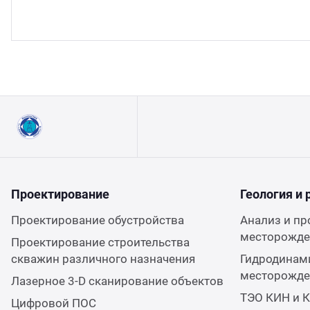
партамент бурения
цензии и аттестаты
7 (7122) 933 039
партамент охраны недр
идетельства и сертификаты
 (499) 649 02 08
партамент оценки инвестиций
тенты
75 (17) 227 05 04
ИЛЦ
учные труды
кансии
Проектирование
Геология и 
Проектирование обустройства
Анализ и пр
месторожден
Проектирование строительства
скважин различного назначения
Гидродинам
месторожден
Лазерное 3-D сканирование объектов
ТЭО КИН и 
Цифровой ПОС