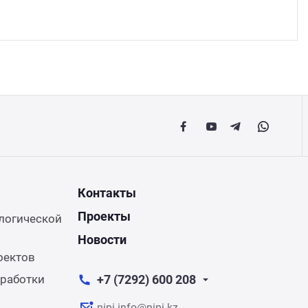
Напра
Атырау
Напра
Москва
Напр
Минск
Напра
Мобил
Контакты
Керн
Проекты
логической
Новости
оектов
работки
+7 (7292) 600 208
nipi.info@nipi.kz