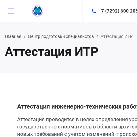
+7 (7292) 600 20
Назад
Назад
Назад
Назад
Главная
Центр подготовки специалистов
Аттестация ИТР
Аттестация ИТР
правления
мпания
ебный центр
 (7292) 600 208
партамент проектирования
компании
тестация ИТР
 (727) 357 20 91
партамент геологии
тория компании
офильные курсы
 (717) 264 20 78
партамент разработки
вости компании
Аттестация инженерно-технических рабо
 (7112) 547 500
Аттестация проводится в целях определения ур
партамент добычи
казчики и партнеры
государственных нормативов в области архитек
 (7242) 261 117
новых требований с учетом изменений, происхо