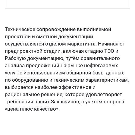
нефт
партамент бурения
цензии и аттестаты
7 (7122) 933 039
Атырау
Напр
партамент охраны недр
идетельства и сертификаты
нефт
 (499) 649 02 08
Москва
Техническое сопровождение выполняемой
проектной и сметной документации
партамент оценки инвестиций
тенты
Напр
осуществляется отделом маркетинга. Начиная от
75 (17) 227 05 04
Минск
предпроектной стадии, включая стадию ТЭО и
анал
ИЛЦ
учные труды
Рабочую документацию, путём сравнительного
анализа предложений на рынке нефтегазовых
Напра
услуг, с использованием обширной базы данных
кансии
по оборудованию и техническим характеристикам,
Напр
выбирается наиболее эффективное и
рациональное решение, которое удовлетворяет
требования наших Заказчиков, с учётом вопроса
Напра
«цена плюс качество».
Моби
нефти