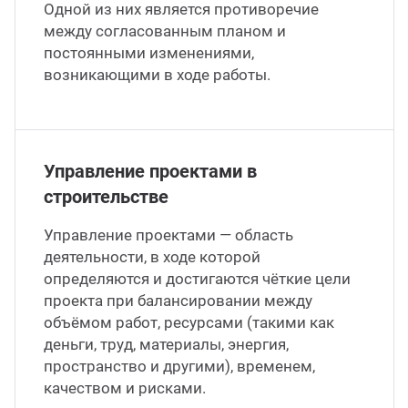
нефт
Одной из них является противоречие
партамент бурения
цензии и аттестаты
7 (7122) 933 039
Атырау
между согласованным планом и
постоянными изменениями,
Напр
партамент охраны недр
идетельства и сертификаты
возникающими в ходе работы.
нефт
 (499) 649 02 08
Москва
партамент оценки инвестиций
тенты
Напр
75 (17) 227 05 04
Минск
анал
Управление проектами в
ИЛЦ
учные труды
строительстве
Напра
кансии
Управление проектами — область
деятельности, в ходе которой
Напр
определяются и достигаются чёткие цели
проекта при балансировании между
Напра
объёмом работ, ресурсами (такими как
деньги, труд, материалы, энергия,
пространство и другими), временем,
Моби
качеством и рисками.
нефти