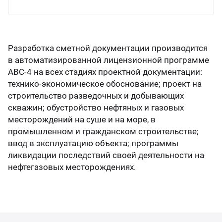
нефт
партамент бурения
цензии и аттестаты
7 (7122) 933 039
Атырау
Напр
партамент охраны недр
идетельства и сертификаты
нефт
 (499) 649 02 08
Москва
Разработка сметной документации производится
в автоматизированной лицензионной программе
партамент оценки инвестиций
тенты
Напр
АВС-4 на всех стадиях проектной документации:
75 (17) 227 05 04
Минск
технико-экономическое обоснование; проект на
анал
ИЛЦ
учные труды
строительство разведочных и добывающих
скважин; обустройство нефтяных и газовых
Напра
месторождений на суше и на море, в
кансии
промышленном и гражданском строительстве;
Напр
ввод в эксплуатацию объекта; программы
ликвидации последствий своей деятельности на
нефтегазовых месторождениях.
Напра
Моби
нефти